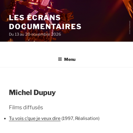
Aller
au
LES ÉCRANS
contenu
principal
DOCUMENTAIRES
Du 13 au 20 novembre 2026
Menu
Michel Dupuy
Films diffusés
Tu vois c’que je veux dire
(1997, Réalisation)