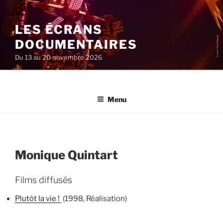
Aller
au
LES ÉCRANS
contenu
principal
DOCUMENTAIRES
Du 13 au 20 novembre 2026
Menu
Monique Quintart
Films diffusés
Plutôt la vie !
(1998, Réalisation)