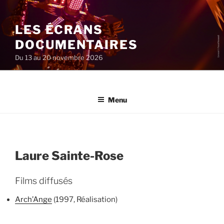
Aller
au
LES ÉCRANS
contenu
principal
DOCUMENTAIRES
Du 13 au 20 novembre 2026
Menu
Laure Sainte-Rose
Films diffusés
Arch’Ange
(1997, Réalisation)