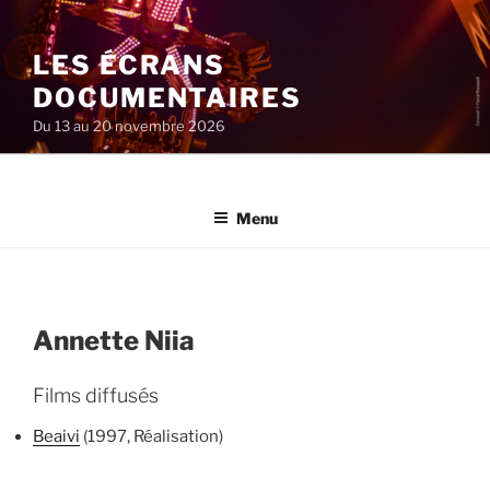
Aller
au
LES ÉCRANS
contenu
principal
DOCUMENTAIRES
Du 13 au 20 novembre 2026
Menu
Annette Niia
Films diffusés
Beaivi
(1997, Réalisation)