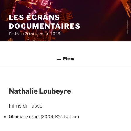
Aller
au
LES ÉCRANS
contenu
principal
DOCUMENTAIRES
Du 13 au 20 novembre 2026
Menu
Nathalie Loubeyre
Films diffusés
Obama le renoi
(2009, Réalisation)