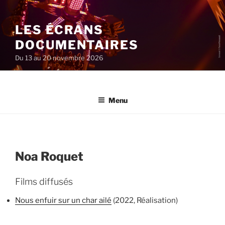
Aller
au
LES ÉCRANS
contenu
principal
DOCUMENTAIRES
Du 13 au 20 novembre 2026
Menu
Noa Roquet
Films diffusés
Nous enfuir sur un char ailé
(2022, Réalisation)