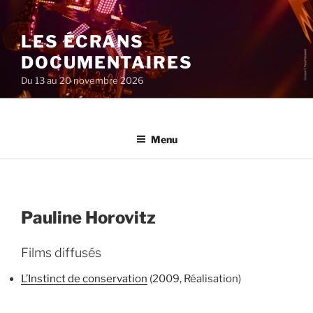
Aller
au
LES ÉCRANS
contenu
principal
DOCUMENTAIRES
Du 13 au 20 novembre 2026
Menu
Pauline Horovitz
Films diffusés
L’Instinct de conservation
(2009, Réalisation)