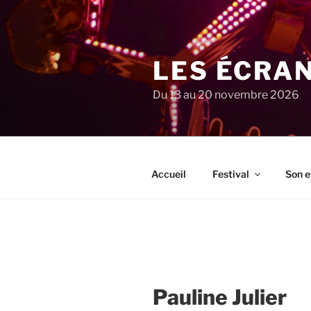
Aller
au
contenu
principal
LES ÉCRA
Du 13 au 20 novembre 2026
Accueil
Festival
Son e
Pauline Julier