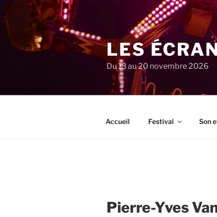
Aller
au
contenu
principal
LES ÉCRA
Du 13 au 20 novembre 2026
Accueil
Festival
Son e
Pierre-Yves Va