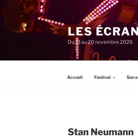
Aller
au
contenu
principal
LES ÉCRA
Du 13 au 20 novembre 2026
Accueil
Festival
Son e
Stan Neumann