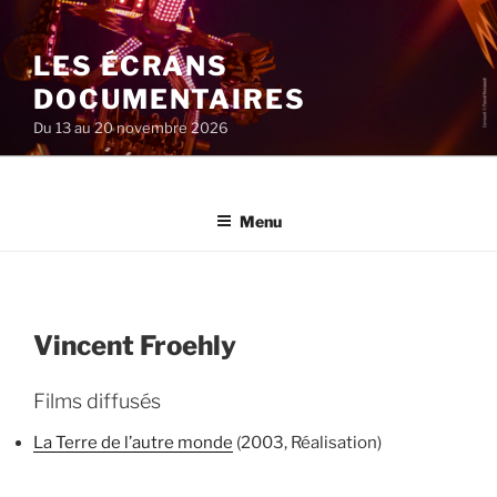
Aller
au
LES ÉCRANS
contenu
principal
DOCUMENTAIRES
Du 13 au 20 novembre 2026
Menu
Vincent Froehly
Films diffusés
La Terre de l’autre monde
(2003, Réalisation)