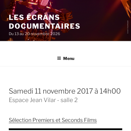
Aller
au
LES ÉCRANS
contenu
principal
DOCUMENTAIRES
Du 13 au 20 novembre 2026
Menu
samedi 11 novembre 2017 à 14h00
Espace Jean Vilar - salle 2
Sélection Premiers et Seconds Films