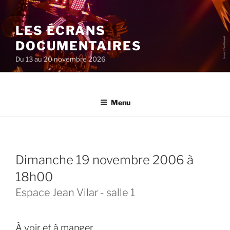
Aller
au
LES ÉCRANS
contenu
principal
DOCUMENTAIRES
Du 13 au 20 novembre 2026
Menu
dimanche 19 novembre 2006 à
18h00
Espace Jean Vilar - salle 1
À voir et à manger