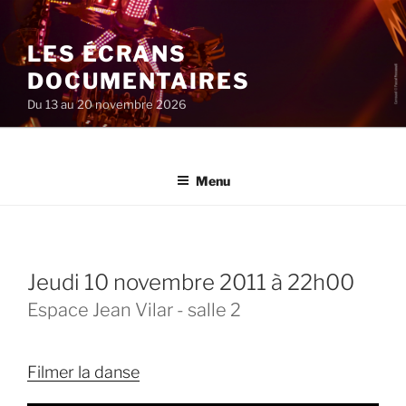
Aller
au
LES ÉCRANS
contenu
principal
DOCUMENTAIRES
Du 13 au 20 novembre 2026
Menu
jeudi 10 novembre 2011 à 22h00
Espace Jean Vilar - salle 2
Filmer la danse