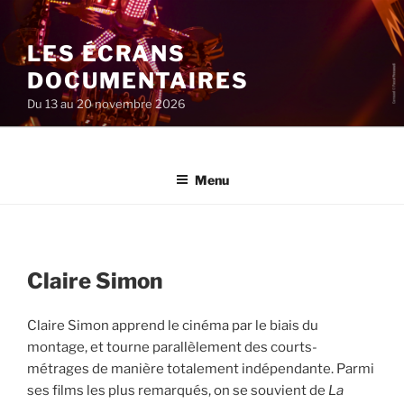
Aller
au
LES ÉCRANS
contenu
principal
DOCUMENTAIRES
Du 13 au 20 novembre 2026
Menu
Claire Simon
Claire Simon apprend le cinéma par le biais du
montage, et tourne parallèlement des courts-
métrages de manière totalement indépendante. Parmi
ses films les plus remarqués, on se souvient de
La