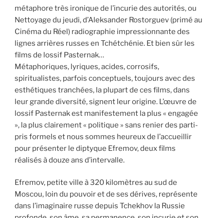
métaphore très ironique de l’incurie des autorités, ou
Nettoyage du jeudi, d’Aleksander Rostorguev (primé au
Cinéma du Réel) radiographie impressionnante des
lignes arrières russes en Tchétchénie. Et bien sûr les
films de lossif Pasternak…
Métaphoriques, lyriques, acides, corrosifs,
spiritualistes, parfois conceptuels, toujours avec des
esthétiques tranchées, la plupart de ces films, dans
leur grande diversité, signent leur origine. L’œuvre de
lossif Pasternak est manifestement la plus « engagée
», la plus clairement « politique » sans renier des parti-
pris formels et nous sommes heureux de l’accueillir
pour présenter le diptyque Efremov, deux films
réalisés à douze ans d’intervalle.
Efremov, petite ville à 320 kilomètres au sud de
Moscou, loin du pouvoir et de ses dérives, représente
dans l’imaginaire russe depuis Tchekhov la Russie
profonde, son âme, sa permanence, son incurie et son