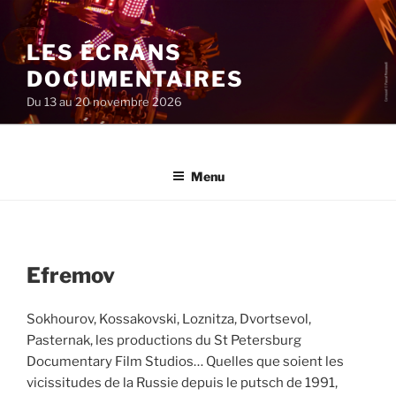
Aller
au
LES ÉCRANS
contenu
principal
DOCUMENTAIRES
Du 13 au 20 novembre 2026
Menu
Efremov
Sokhourov, Kossakovski, Loznitza, Dvortsevol,
Pasternak, les productions du St Petersburg
Documentary Film Studios… Quelles que soient les
vicissitudes de la Russie depuis le putsch de 1991,