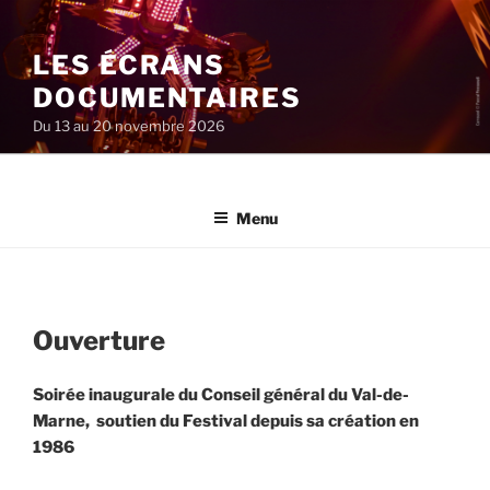
Aller
au
LES ÉCRANS
contenu
principal
DOCUMENTAIRES
Du 13 au 20 novembre 2026
Menu
Ouverture
Soirée inaugurale du Conseil général du Val-de-
Marne,
soutien du Festival depuis sa création en
1986