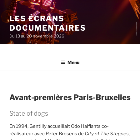
Aller
au
LES ÉCRANS
contenu
principal
DOCUMENTAIRES
Du 13 au 20 novembre 2026
Menu
Avant-premières Paris-Bruxelles
State of dogs
En 1994, Gentilly accueillait Odo Halflants co-
réalisateur avec Peter Brosens de
City of The Steppes
,