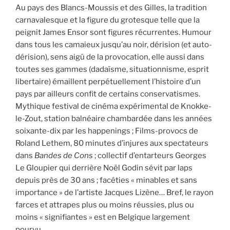
Au pays des Blancs-Moussis et des Gilles, la tradition
carnavalesque et la figure du grotesque telle que la
peignit James Ensor sont figures récurrentes. Humour
dans tous les camaieux jusqu’au noir, dérision (et auto-
dérision), sens aigü de la provocation, elle aussi dans
toutes ses gammes (dadaïsme, situationnisme, esprit
libertaire) émaillent perpétuellement l’histoire d’un
pays par ailleurs confit de certains conservatismes.
Mythique festival de cinéma expérimental de Knokke-
le-Zout, station balnéaire chambardée dans les années
soixante-dix par les happenings ; Films-provocs de
Roland Lethem, 80 minutes d’injures aux spectateurs
dans
Bandes de Cons
; collectif d’entarteurs Georges
Le Gloupier qui derrière Noël Godin sévit par laps
depuis près de 30 ans ; facéties « minables et sans
importance » de l’artiste Jacques Lizène… Bref, le rayon
farces et attrapes plus ou moins réussies, plus ou
moins « signifiantes » est en Belgique largement
pourvu.