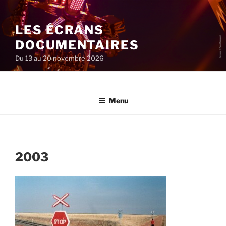
Aller
au
LES ÉCRANS
contenu
principal
DOCUMENTAIRES
Du 13 au 20 novembre 2026
Menu
2003