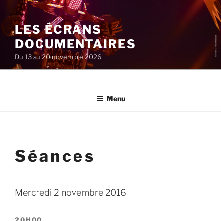
Aller
au
LES ÉCRANS
contenu
principal
DOCUMENTAIRES
Du 13 au 20 novembre 2026
Menu
Séances
Mercredi 2 novembre 2016
20H00