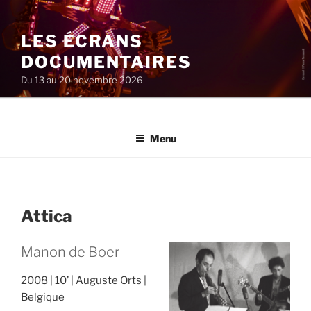
Aller
au
LES ÉCRANS
contenu
principal
DOCUMENTAIRES
Du 13 au 20 novembre 2026
Menu
Attica
Manon de Boer
2008
10’
Auguste Orts
Belgique