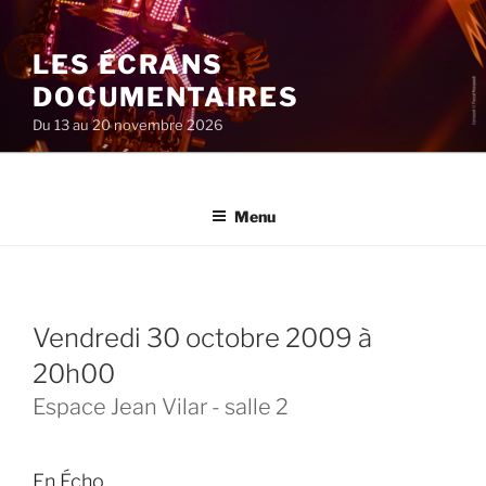
Aller
au
LES ÉCRANS
contenu
principal
DOCUMENTAIRES
Du 13 au 20 novembre 2026
Menu
vendredi 30 octobre 2009 à
20h00
Espace Jean Vilar - salle 2
En Écho