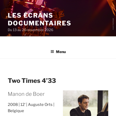
Aller
au
LES ÉCRANS
contenu
principal
DOCUMENTAIRES
Du 13 au 20 novembre 2026
Menu
Two Times 4’33
Manon de Boer
2008
12’
Auguste Orts
Belgique