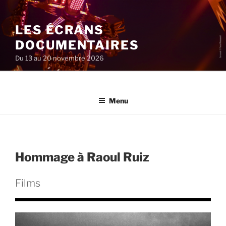
Aller
au
LES ÉCRANS
contenu
principal
DOCUMENTAIRES
Du 13 au 20 novembre 2026
Menu
Hommage à Raoul Ruiz
Films