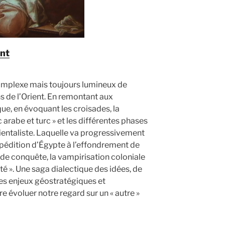
ent
mplexe mais toujours lumineux de
ns de l’Orient. En remontant aux
ique, en évoquant les croisades, la
 arabe et turc » et les différentes phases
rientaliste. Laquelle va progressivement
xpédition d’Égypte à l’effondrement de
 de conquête, la vampirisation coloniale
té ». Une saga dialectique des idées, de
, des enjeux géostratégiques et
évoluer notre regard sur un « autre »