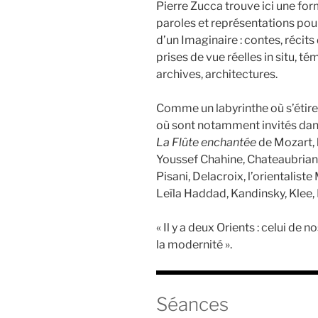
Pierre Zucca trouve ici une form
paroles et représentations pour
d’un Imaginaire : contes, récit
prises de vue réelles in situ, t
archives, architectures.
Comme un labyrinthe où s’étire l
où sont notamment invités dans
La Flûte enchantée
de Mozart, 
Youssef Chahine, Chateaubriand
Pisani, Delacroix, l’orientalis
Leïla Haddad, Kandinsky, Klee
« Il y a deux Orients : celui de n
la modernité ».
Séances