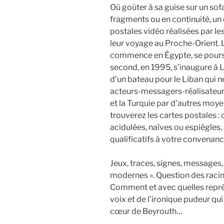
Où goûter à sa guise sur un sof
fragments ou en continuité, u
postales vidéo réalisées par l
leur voyage au Proche-Orient. Le
commence en Égypte, se poursuit
second, en 1995, s’inaugure à L
d’un bateau pour le Liban qui n
acteurs-messagers-réalisateurs
et la Turquie par d’autres moyen
trouverez les cartes postales :
acidulées, naïves ou espiègles,
qualificatifs à votre convenan
Jeux, traces, signes, message
modernes ». Question des raci
Comment et avec quelles repré
voix et de l’ironique pudeur qu
cœur de Beyrouth…