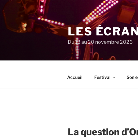
Aller
au
contenu
principal
LES ÉCRA
Du 13 au 20 novembre 2026
Accueil
Festival
Son e
La question d’Or