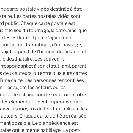
une carte postale vidéo destinée à ếtre
taire. Les cartes postales vidếo sont
d public. Chaque carte postale est
t le lieu du tournage, la date, ainsi que
tes est libre : il peut s’agir d’une
d’une scène dramatique, d’un paysage,
u sujet dépend de l’humeur de l’instant et
t le destinataire. Les souvenirs
orrespondant et à son statut (ami, parent,
 les deux auteurs, ou entre plusieurs cartes
 d’une carte. Les personnes rencontrées
r les sujets, les acteurs ou les
que carte est une courte séquence (entre
us les éléments doivent impérativement
 avec les moyens du bord, en utilisant les
acteurs. Chaque carte doit être réalisée
ement possible. Le plan séquence est
ostales ont le même habillage. La post-