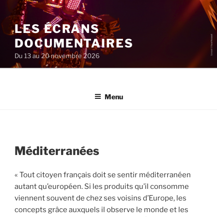
Aller
au
LES ÉCRANS
contenu
principal
DOCUMENTAIRES
Du 13 au 20 novembre 2026
Menu
Méditerranées
« Tout citoyen français doit se sentir méditerranéen
autant qu’européen. Si les produits qu’il consomme
viennent souvent de chez ses voisins d’Europe, les
concepts grâce auxquels il observe le monde et les