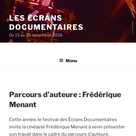
Aller
au
LES ÉCRANS
contenu
principal
DOCUMENTAIRES
Du 13 au 20 novembre 2026
Menu
Parcours d’auteure : Frédérique
Menant
Cette année, le festival des Écrans Documentaires
invite la cinéaste Frédérique Menant à venir présenter
son travail dans le cadre du parcours d’auteure.