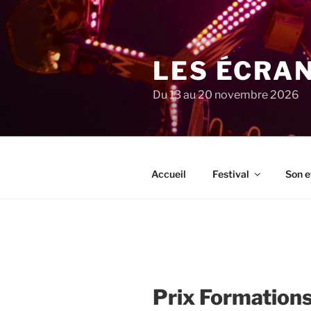
Aller
au
contenu
principal
LES ÉCRA
Du 13 au 20 novembre 2026
Accueil
Festival
Son e
Prix Formation