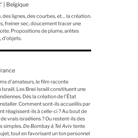
' | Belgique
, des lignes, des courbes, et… la création.
s, freiner sec, doucement tracer une
roite. Propositions de plume, arêtes
 d’objets.
 France
lms d’amateurs, le film raconte
 Israël. Les Bnei Israël constituent une
diennes. Dès la création de l’État
 installer. Comment sont-ils accueillis par
t réagissent-ils à celle-ci ? Au bout de
e vrais israéliens ? Ou restent-ils des
es simples.
De
Bombay à Tel Aviv
tente
ujet, tout en favorisant un ton personnel