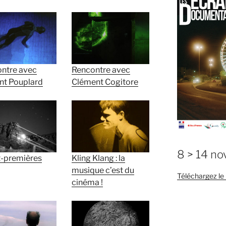
ntre avec
Rencontre avec
nt Pouplard
Clément Cogitore
8 > 14 n
-premières
Kling Klang : la
musique c’est du
Téléchargez l
cinéma !