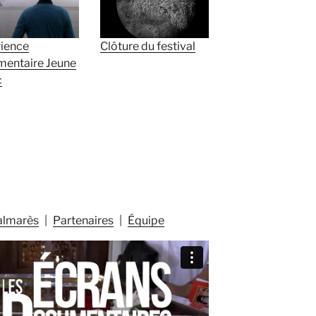
ience
Clôture du festival
entaire Jeune
c
almarès
Partenaires
Équipe