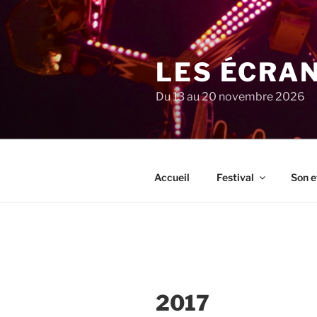
Aller
au
contenu
principal
LES ÉCRA
Du 13 au 20 novembre 2026
Accueil
Festival
Son e
2017