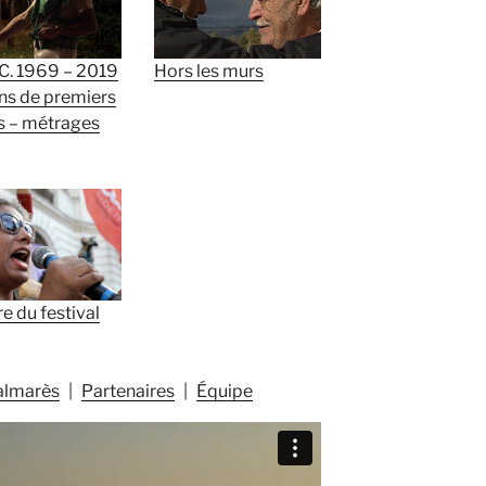
.C. 1969 – 2019
Hors les murs
ans de premiers
s – métrages
e du festival
almarès
Partenaires
Équipe