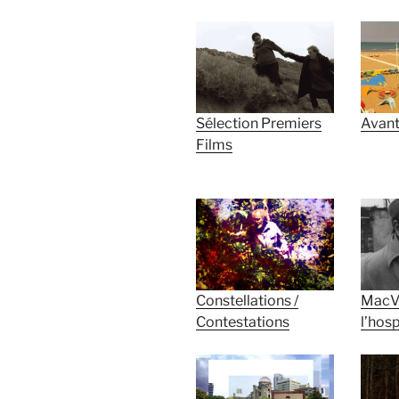
Sélection Premiers
Avant
Films
Constellations /
MacVa
Contestations
l’hosp