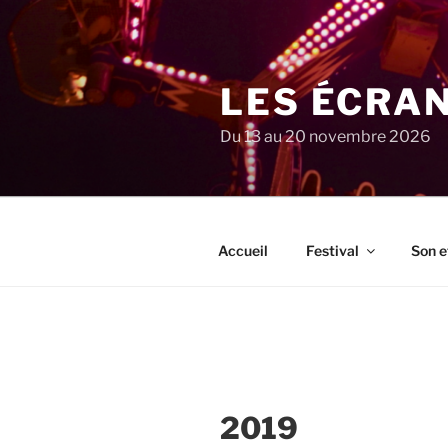
Aller
au
contenu
principal
LES ÉCRA
Du 13 au 20 novembre 2026
Accueil
Festival
Son e
2019