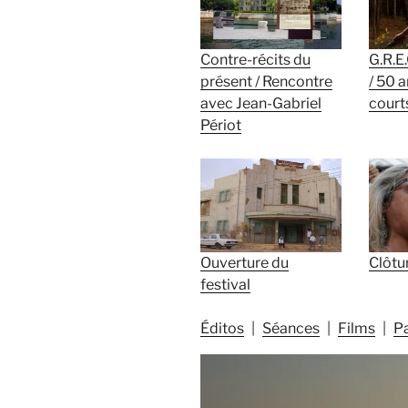
Contre-récits du
G.R.E
présent / Rencontre
/ 50 
avec Jean-Gabriel
court
Périot
Ouverture du
Clôtur
festival
Éditos
Séances
Films
P