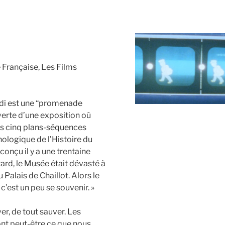
Française, Les Films
midi est une “promenade
uverte d’une exposition où
es cinq plans-séquences
nologique de l’Histoire du
conçu il y a une trentaine
ard, le Musée était dévasté à
 Palais de Chaillot. Alors le
t c’est un peu se souvenir. »
ver, de tout sauver. Les
nt peut-être ce que nous