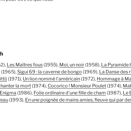
ch
2),
Les Maîtres fous
(1955),
Moi, un noir
(1958),
La Pyramide 
c
(1965),
Sigui 69 : la caverne de bongo
(1969),
La Danse des 
tti)
(1971),
Un lion nommé l’américain
(1972),
Hommage à Mar
hanter la mort
(1974),
Cocorico ! Monsieur Poulet
(1974),
Ma
Enigma
(1986),
Folie ordinaire d’une fille de cham
(1987),
Le 
’eau
(1993),
En une poignée de mains amies, fleuve qui par des