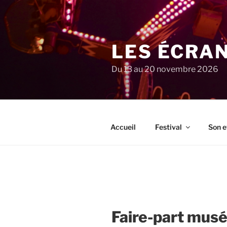
Aller
au
contenu
principal
LES ÉCRA
Du 13 au 20 novembre 2026
Accueil
Festival
Son e
Faire-part musé