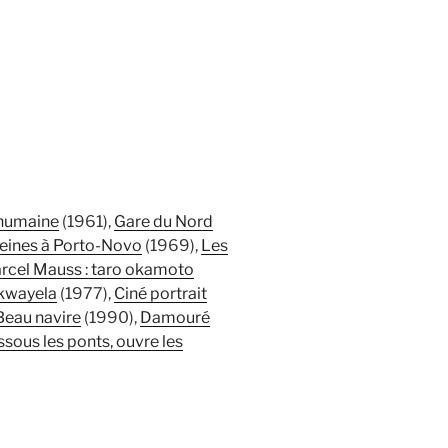
humaine
(1961),
Gare du Nord
reines à Porto-Novo
(1969),
Les
cel Mauss : taro okamoto
kwayela
(1977),
Ciné portrait
Beau navire
(1990),
Damouré
sous les ponts, ouvre les