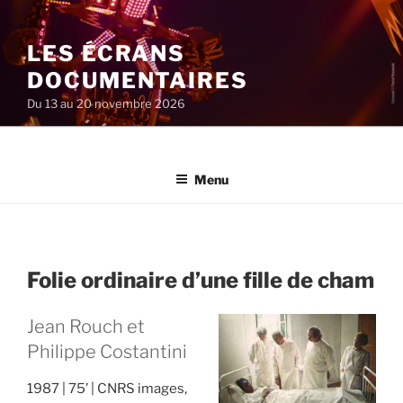
Aller
au
LES ÉCRANS
contenu
principal
DOCUMENTAIRES
Du 13 au 20 novembre 2026
Menu
Folie ordinaire d’une fille de cham
Jean Rouch et
Philippe Costantini
1987
75’
CNRS images,