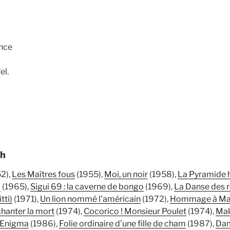
nce
el.
ch
2),
Les Maîtres fous
(1955),
Moi, un noir
(1958),
La Pyramide 
c
(1965),
Sigui 69 : la caverne de bongo
(1969),
La Danse des 
tti)
(1971),
Un lion nommé l’américain
(1972),
Hommage à Mar
hanter la mort
(1974),
Cocorico ! Monsieur Poulet
(1974),
Ma
Enigma
(1986),
Folie ordinaire d’une fille de cham
(1987),
Dam