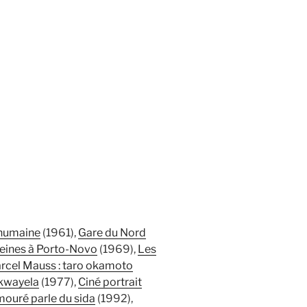
humaine
(1961),
Gare du Nord
reines à Porto-Novo
(1969),
Les
cel Mauss : taro okamoto
kwayela
(1977),
Ciné portrait
ouré parle du sida
(1992),