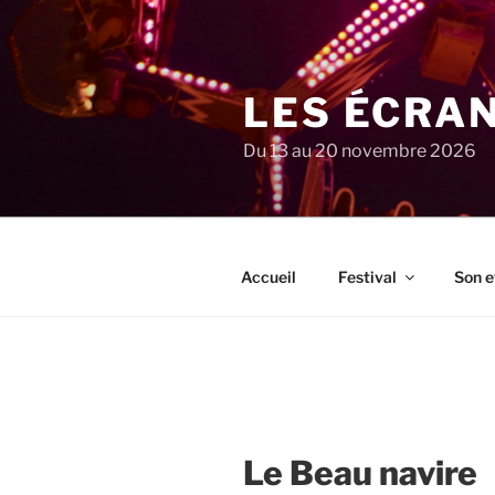
Aller
au
contenu
principal
LES ÉCRA
Du 13 au 20 novembre 2026
Accueil
Festival
Son e
Le Beau navire