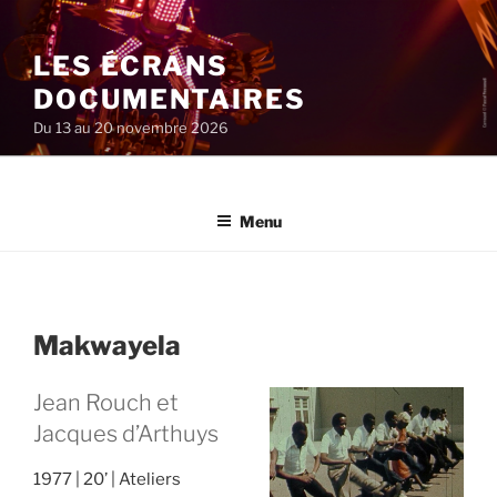
Aller
au
LES ÉCRANS
contenu
principal
DOCUMENTAIRES
Du 13 au 20 novembre 2026
Menu
Makwayela
Jean Rouch et
Jacques d’Arthuys
1977
20’
Ateliers