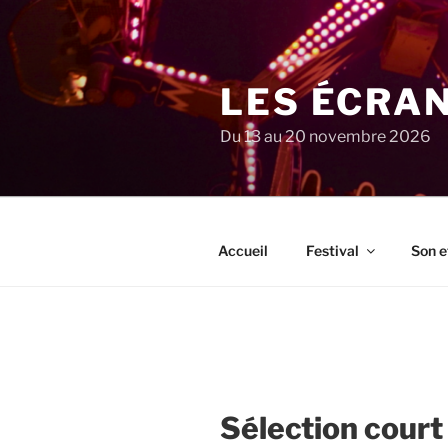
Aller
au
contenu
principal
LES ÉCRA
Du 13 au 20 novembre 2026
Accueil
Festival
Son e
Sélection court