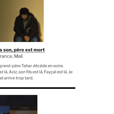
is son, père est mort
France, Mali
 grand-père Tahar décède en soins
st là. Aziz, son fils est là. Fayçal est là. Je
el arrive trop tard.