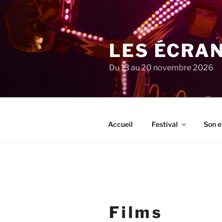
Aller
au
contenu
principal
LES ÉCRA
Du 13 au 20 novembre 2026
Accueil
Festival
Son e
Films