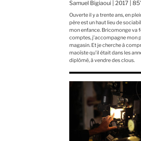
Samuel Bigiaoui | 2017 | 85'
Ouverte il y a trente ans, en ple
père est un haut lieu de sociabil
mon enfance. Bricomonge va fer
comptes, j’accompagne mon pè
magasin. Et je cherche à compr
maoïste qu’il était dans les ann
diplômé, à vendre des clous.