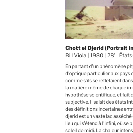
Chott el Djerid (Portrait I
Bill Viola | 1980 | 28' | État
En partant d’un phénomène phy
d’optique particulier aux pays 
comme s’ils se reflétaient dans 
la matière même de chaque imag
hypothèse scientifique, et fait 
subjective. Il saisit des états i
des définitions incertaines entr
djerid est un vaste lac asséché 
lieu qui s’étend à l’infini, où s
soleil de midi. La chaleur inten