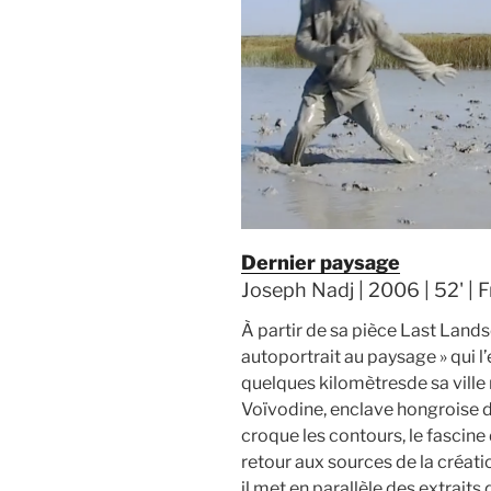
Dernier paysage
Joseph Nadj | 2006 | 52' | 
À partir de sa pièce Last Lands
autoportrait au paysage » qui 
quelques kilomètresde sa ville 
Voïvodine, enclave hongroise d
croque les contours, le fascine
retour aux sources de la créati
il met en parallèle des extraits