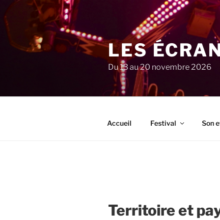
Aller
au
contenu
principal
LES ÉCRA
Du 13 au 20 novembre 2026
Accueil
Festival
Son e
Territoire et p