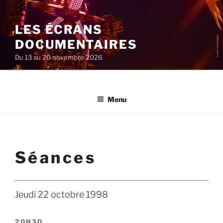
Aller
au
LES ÉCRANS
contenu
principal
DOCUMENTAIRES
Du 13 au 20 novembre 2026
Menu
Séances
Jeudi 22 octobre 1998
20H30