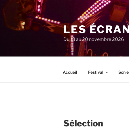
Aller
au
contenu
principal
LES ÉCRA
Du 13 au 20 novembre 2026
Accueil
Festival
Son e
Sélection